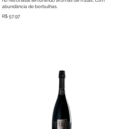
no retronasal lembrando aromas de frutas, com
abundância de borbulhas.
R$ 57,97