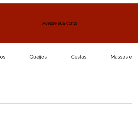
Acesse sua conta
ros
Queijos
Cestas
Massas e M